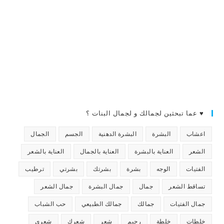
♥ عما تبحثين لجمالك و لجمال البنات ؟
اعشاب
البشرة
البشرة الدهنية
الجسم
الجمال
الشعر
العناية بالبشرة
العناية بالجمال
العناية بالشعر
الفتيات
الوجه
بشرة
بشرتك
بشرتي
ترطيب
تساقط الشعر
جمال
جمال البشرة
جمال الشعر
جمال الفتيات
جمالك
جمالك الطبيعي
حب الشباب
خلطات
خلطة
رجيم
شعر
شعرك
شعري