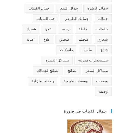
جمال البشرة
جمال الشعر
جمال الفتيات
جمالك
جمالك الطبيعي
حب الشباب
خلطات
خلطة
رجيم
شعر
شعرك
شعري
صحتك
صحتي
علاج
عناية
قناع
ماسك
ماسكات
مستحضرات منزلية
مشاكل البشرة
مشاكل الشعر
نصائح
نصائح لجمالك
وصفات
وصفات طبيعية
وصفات منزلية
وصفة
جمال الفتيات في صورة