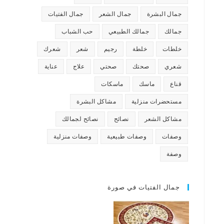
جمال البشرة
جمال الشعر
جمال الفتيات
جمالك
جمالك الطبيعي
حب الشباب
خلطات
خلطة
رجيم
شعر
شعرك
شعري
صحتك
صحتي
علاج
عناية
قناع
ماسك
ماسكات
مستحضرات منزلية
مشاكل البشرة
مشاكل الشعر
نصائح
نصائح لجمالك
وصفات
وصفات طبيعية
وصفات منزلية
وصفة
جمال الفتيات في صورة