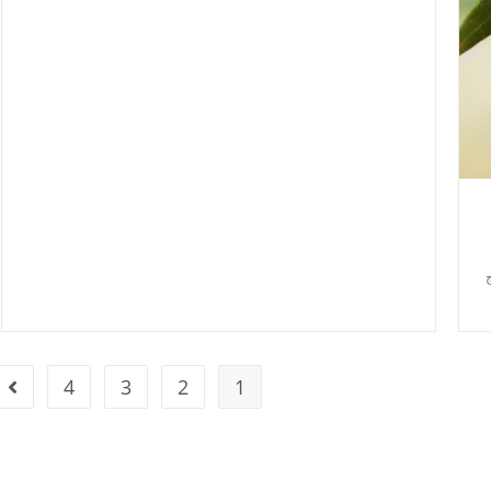
4
3
2
1
e